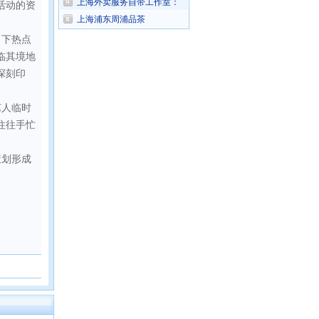
上海外卖服务自带工作室：
活动的资
上海浦东周浦品茶
当下热点
临其境地
深刻印
艺人临时
往往手忙
策划形成