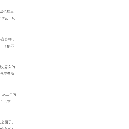
资源也层出
类信息，从
丰富多样，
式，了解不
历史悠久的
香气完美激
 从工作内
资不会太
社交圈子。