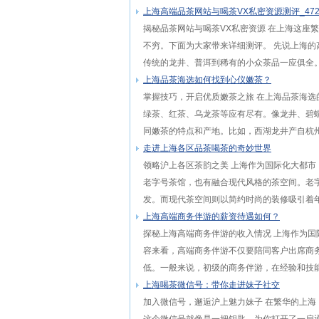
上海高端品茶网站与喝茶VX私密资源测评‌_47
揭秘品茶网站与喝茶VX私密资源 在上海这座
不穷。下面为大家带来详细测评。 先说上海
传统的龙井、普洱到稀有的小众茶品一应俱全。
上海品茶海选如何找到心仪嫩茶？
掌握技巧，开启优质嫩茶之旅 在上海品茶海
绿茶、红茶、乌龙茶等应有尽有。像龙井、碧
同嫩茶的特点和产地。比如，西湖龙井产自杭州
走进上海各区品茶喝茶的奇妙世界
领略沪上各区茶韵之美 上海作为国际化大都
老字号茶馆，也有融合现代风格的茶空间。老
发。而现代茶空间则以简约时尚的装修吸引着年
上海高端商务伴游的薪资待遇如何？
探秘上海高端商务伴游的收入情况 上海作为国
容来看，高端商务伴游不仅要陪同客户出席商
低。一般来说，初级的商务伴游，在经验和技能
上海喝茶微信号：带你走进妹子社交
加入微信号，邂逅沪上魅力妹子 在繁华的上