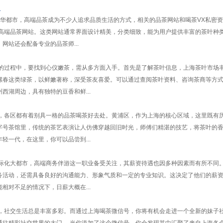
2
繁华都市，高端品茶成为不少人追求品质生活的方式，相关的品茶网站和喝茶VX私密
的高端品茶网站。这类网站通常界面设计精美，分类细致，能为用户提供丰富的茶叶种
网站还会配备专业的品茶师...
选的过程中，要找到心仪嫩茶，需从多方面入手。首先是了解茶叶信息，上海茶叶市场
螺春这类绿茶，以鲜嫩著称，深受茶友喜爱。可以通过查阅茶叶资料、咨询茶商等方
西湖周边，具有独特的豆香和鲜...
市，各区都有着别具一格的品茶喝茶好去处。黄浦区，作为上海的核心区域，这里既有
字号茶馆里，传统的茶艺表演让人仿佛穿越回旧时光，师傅们精湛的技艺，将茶叶的
轻一代，在这里，你可以品尝到...
际化大都市，高端商务伴游这一职业备受关注，其薪资待遇也因多种因素而有所不同。
务活动，还需具备良好的沟通能力、形象气质和一定的专业知识。这决定了他们的薪
相对不足的情况下，日薪大概在...
海，社交生活总是丰富多彩。而通过上海喝茶微信号，你将有机会走进一个全新的妹子